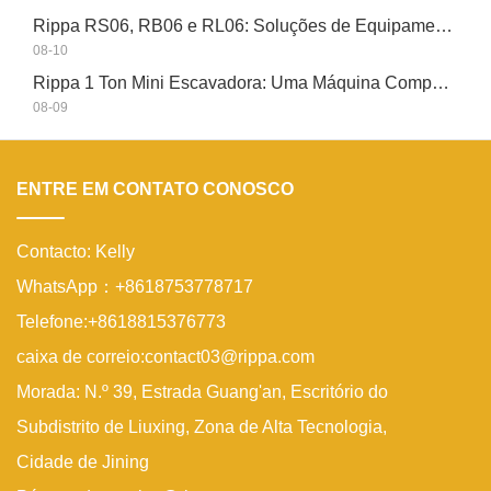
Rippa RS06, RB06 e RL06: Soluções de Equipamento Compacto para Estaleiros Globais
08-10
Rippa 1 Ton Mini Escavadora: Uma Máquina Compacta para Pequenos Trabalhos
08-09
ENTRE EM CONTATO CONOSCO
Contacto: Kelly
WhatsApp：+8618753778717
Telefone:+8618815376773
caixa de correio:contact03@rippa.com
Morada: N.º 39, Estrada Guang'an, Escritório do
Subdistrito de Liuxing, Zona de Alta Tecnologia,
Cidade de Jining