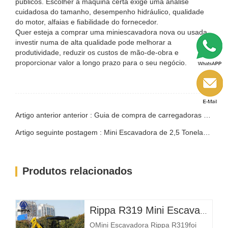
públicos. Escolher a máquina certa exige uma análise
cuidadosa do tamanho, desempenho hidráulico, qualidade
do motor, alfaias e fiabilidade do fornecedor.
Quer esteja a comprar uma miniescavadora nova ou usada,
investir numa de alta qualidade pode melhorar a
produtividade, reduzir os custos de mão-de-obra e
proporcionar valor a longo prazo para o seu negócio.
Artigo anterior anterior : Guia de compra de carregadoras de rastos compactas
Artigo seguinte postagem : Mini Escavadora de 2,5 Toneladas da Fábrica na China – Escavadoras Compactas Confiáveis para Projetos de Construção Globais
Produtos relacionados
Rippa R319 Mini Escavadora – Escavadora Compacta de 1 Tonelada
OMini Escavadora Rippa R319foi