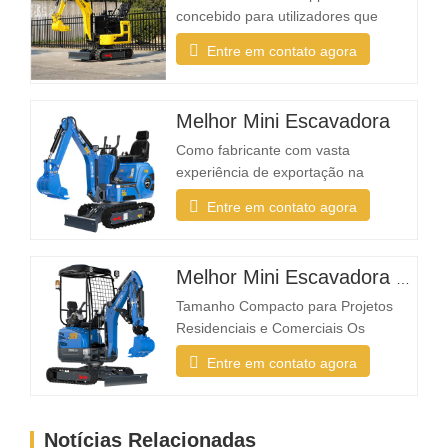
concebido para utilizadores que
necessitam de uma máquina fiável,
Entre em contato agora
compacta e fácil de operar para
tarefas diárias de escavação. Quer
seja um empreiteiro de paisagismo,
Melhor Mini Escavadora
proprietário de casa, agricultor ou
empresa de aluguer, o R319 oferece
Como fabricante com vasta
a flexibilidade necessária…
experiência de exportação na
Europa, América do Norte, Austrália e
Entre em contato agora
Sudeste Asiático, a Rippa tem visto
uma procura crescente por
escavadoras compactas projetadas
Melhor Mini Escavadora para venda
especificamente para aplicações em
quintais e trabalhos leves O Que
Tamanho Compacto para Projetos
Torna uma Mini Escavadora Ideal
Residenciais e Comerciais Os
para Uso…
projetos de paisagismo ocorrem
Entre em contato agora
frequentemente em espaços
restritos, como jardins, pátios,
passeios, parques e propriedades
Notícias Relacionadas
residenciais. Uma escavadora